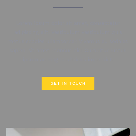
Lorem ipsum dolor sit amet, consectetur
adipiscing elit. Vestibulum vestibulum quis
metus sodales ullamcorper. Vivamus eu sodales
sapien, sit amet rhoncus nisi. Curabitur luctus
ipsum ac magna ultricies imperdiet.
GET IN TOUCH