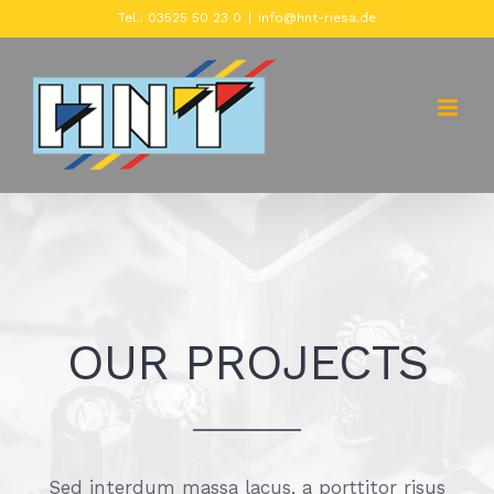
Zum
Tel.: 03525 50 23 0
|
info@hnt-riesa.de
Inhalt
springen
OUR PROJECTS
Sed interdum massa lacus, a porttitor risus